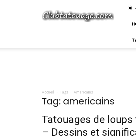
Club
Tatouage
H
T
Accueil
Tags
Americains
Tag: americains
Tatouages ​​de loups
– Dessins et signifi