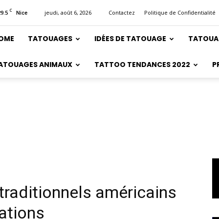
C
29.5
jeudi, août 6, 2026
Contactez
Politique de Confidentialité
Nice
OME
TATOUAGES
IDÉES DE TATOUAGE
TATOUA
ATOUAGES ANIMAUX
TATTOO TENDANCES 2022
P
 traditionnels américains
cations