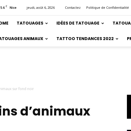
C
15.6
jeudi, août 6, 2026
Contactez
Politique de Confidentialité
Nice
OME
TATOUAGES
IDÉES DE TATOUAGE
TATOUA
ATOUAGES ANIMAUX
TATTOO TENDANCES 2022
P
nimaux sur fond noir
ins d’animaux