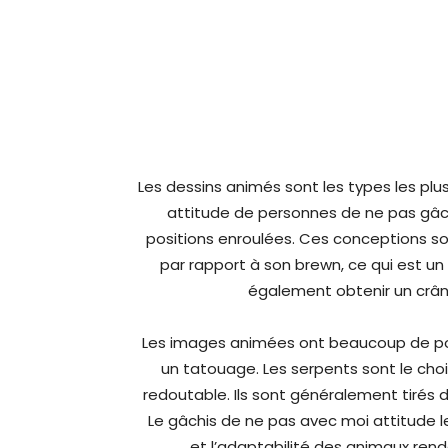
Les dessins animés sont les types les plu
attitude de personnes de ne pas gâc
positions enroulées. Ces conceptions s
par rapport à son brewn, ce qui est u
également obtenir un crâne
Les images animées ont beaucoup de pote
un tatouage. Les serpents sont le choi
redoutable. Ils sont généralement tirés d
Le gâchis de ne pas avec moi attitude l
et l’adaptabilité des animaux rend