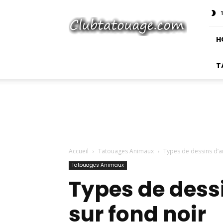
Club
Tatouage
H
T
Accueil
Tatouages Animaux
Types de dessins d’a
Tatouages Animaux
Types de dess
sur fond noir