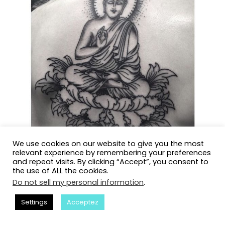
We use cookies on our website to give you the most
relevant experience by remembering your preferences
and repeat visits. By clicking “Accept”, you consent to
the use of ALL the cookies.
L’idée semble très délicate, mais profondément en valeur.
Do not sell my personal information
.
Un Bouddha enseignant avec une main qui représente un
«Î» avec ses doigts est un symbole traditionnel de la
Settings
Acceptez
sagesse et de l’accomplissement du destin personnel. Un
beau design pour les femmes!