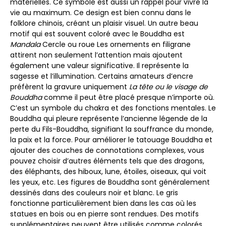
matérielles. Ce symbole est aussi un rappel pour vivre la
vie au maximum. Ce design est bien connu dans le
folklore chinois, créant un plaisir visuel. Un autre beau
motif qui est souvent coloré avec le Bouddha est
Mandala
Cercle ou roue Les ornements en filigrane
attirent non seulement l’attention mais ajoutent
également une valeur significative. Il représente la
sagesse et l’illumination. Certains amateurs d’encre
préfèrent la gravure uniquement
La tête ou le visage de
Bouddha
comme il peut être placé presque n’importe où.
C’est un symbole du chakra et des fonctions mentales. Le
Bouddha qui pleure représente l’ancienne légende de la
perte du Fils-Bouddha, signifiant la souffrance du monde,
la paix et la force. Pour améliorer le tatouage Bouddha et
ajouter des couches de connotations complexes, vous
pouvez choisir d’autres éléments tels que des dragons,
des éléphants, des hiboux, lune, étoiles, oiseaux, qui voit
les yeux, etc. Les figures de Bouddha sont généralement
dessinés dans des couleurs noir et blanc. Le gris
fonctionne particulièrement bien dans les cas où les
statues en bois ou en pierre sont rendues. Des motifs
supplémentaires peuvent être utilisés comme colorés