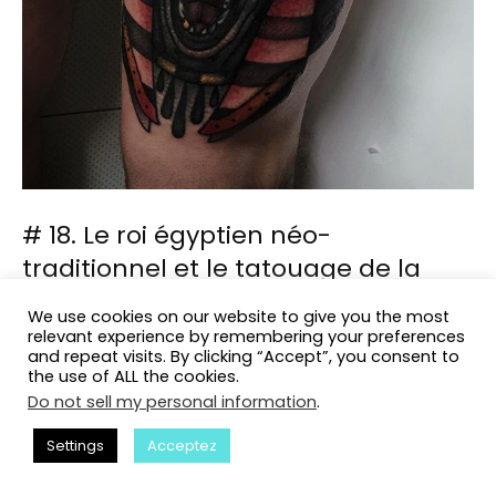
# 18. Le roi égyptien néo-
traditionnel et le tatouage de la
reine sur l’avant-bras
We use cookies on our website to give you the most
relevant experience by remembering your preferences
Ce beau tatouage avec deux chats en forme de roi
and repeat visits. By clicking “Accept”, you consent to
égyptien et de reine est idéal pour deux coeurs
the use of ALL the cookies.
amoureux.
Do not sell my personal information
.
Settings
Acceptez