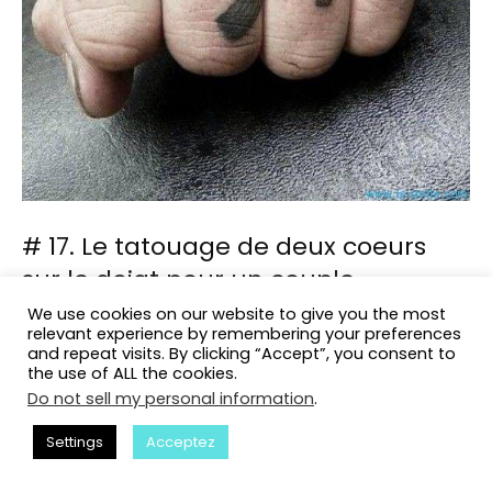
# 17. Le tatouage de deux coeurs
sur le doigt pour un couple
We use cookies on our website to give you the most
Les mêmes tatouages ​​de coeurs sur les annulaires sont
relevant experience by remembering your preferences
faits par les personnes aimées. C’est vraiment mignon,
and repeat visits. By clicking “Accept”, you consent to
non?
the use of ALL the cookies.
Do not sell my personal information
.
Settings
Acceptez