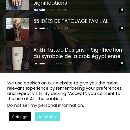
significations
admin
-
avril 26, 2018
0
55 IDÉES DE TATOUAGE FAMILIAL
admin
-
mai 6, 2018
0
Ankh Tattoo Designs – Signification
du symbole de la croix égyptienne
admin
-
octobre 27, 2018
0
We use cookies on our website to give you the most
Petits Tatouages
relevant experience by remembering your preferences
and repeat visits. By clicking “Accept”, you consent to
the use of ALL the cookies.
Do not sell my personal information
.
Settings
Acceptez