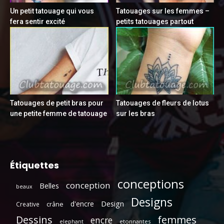
Un petit tatouage qui vous
Tatouages sur les femmes –
fera sentir excité
petits tatouages partout
Tatouages de petit bras pour
Tatouages de fleurs de lotus
une petite femme de tatouage
sur les bras
Étiquettes
conceptions
conception
Belles
beaux
Designs
Design
d'encre
crâne
Creative
femmes
Dessins
encre
etonnantes
elephant