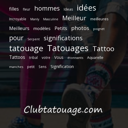
idées
hommes
filles
fleur
Ideas
Meilleur
meilleures
Incroyable
Manly
Masculine
photos
Petits
Meilleurs
modèles
poignet
pour
significations
Serpent
Tatouages
tatouage
Tattoo
Tattoos
Vous
tribal
votre
​​Aquarelle
étonnants
​​Signification
​​petit
​​Sens
​​manches