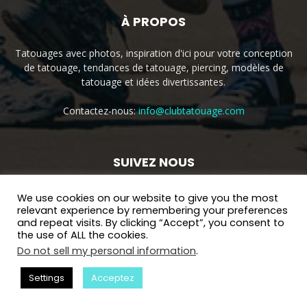
À PROPOS
Tatouages ​​avec photos, inspiration d'ici pour votre conception
de tatouage, tendances de tatouage, piercing, modèles de
tatouage et idées divertissantes.
Contactez-nous:
info@clubtatouage.com
SUIVEZ NOUS
We use cookies on our website to give you the most
relevant experience by remembering your preferences
and repeat visits. By clicking “Accept”, you consent to
the use of ALL the cookies.
Do not sell my personal information
.
Accueil
Politique de Confidentialité
Contactez
Cookie Policy
Settings
Acceptez
© Copyright 2016 - Tous droits réservés.
clubtatouage.com