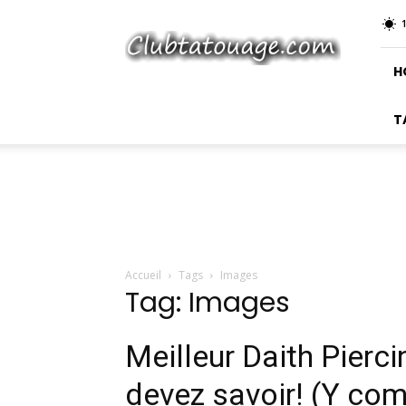
Club
Tatouage
H
T
Accueil
Tags
Images
Tag: Images
Meilleur Daith Pierc
devez savoir! (Y com