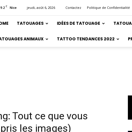
C
19.2
jeudi, août 6, 2026
Contactez
Politique de Confidentialité
Nice
OME
TATOUAGES
IDÉES DE TATOUAGE
TATOUA
ATOUAGES ANIMAUX
TATTOO TENDANCES 2022
P
ing: Tout ce que vous
pris les images)