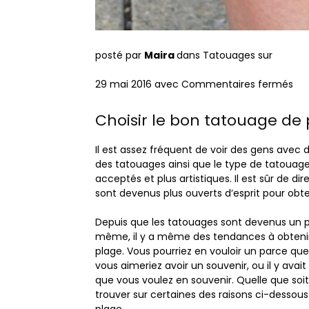
posté par
Maira
dans Tatouages sur
29 mai 2016 avec Commentaires fermés
s
u
r
Choisir le bon tatouage de
6
0
Il est assez fréquent de voir des gens avec d
t
des tatouages ​​ainsi que le type de tatouag
a
acceptés et plus artistiques. Il est sûr de
t
sont devenus plus ouverts d’esprit pour obten
o
u
Depuis que les tatouages ​​sont devenus un 
a
même, il y a même des tendances à obtenir d
g
plage. Vous pourriez en vouloir un parce qu
e
vous aimeriez avoir un souvenir, ou il y avai
s
que vous voulez en souvenir. Quelle que soit 
trouver sur certaines des raisons ci-dessous
i