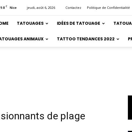
C
19.8
jeudi, août 6, 2026
Contactez
Politique de Confidentialité
Nice
OME
TATOUAGES
IDÉES DE TATOUAGE
TATOUA
ATOUAGES ANIMAUX
TATTOO TENDANCES 2022
P
ssionnants de plage