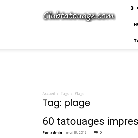
Club
Tatouage
H
T
Accueil
Tags
Plage
Tag: plage
60 tatouages ​​impre
Par
admin
-
mai 18, 2018
0