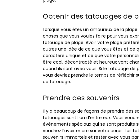
plage.
m
p
Obtenir des tatouages ​​de 
r
e
s
Lorsque vous êtes un amoureux de la plage o
s
choses que vous voulez faire pour vous expri
i
tatouage de plage. Avoir votre plage préfér
o
autres une idée de ce que vous êtes et ce q
n
caractère unique et ce que votre personnalit
n
être cool, décontracté et heureux vont chanc
a
quand ils sont avec vous. Si le tatouage de p
n
vous devriez prendre le temps de réfléchir s
t
de tatouage.
s
d
Prendre des souvenirs
e
p
Il y a beaucoup de façons de prendre des sou
l
tatouages ​​sont l’un d’entre eux. Vous vou
a
événements spéciaux qui se sont produits su
g
voudriez l’avoir encré sur votre corps. Les 
e
souvenirs immortels et rester avec vous par