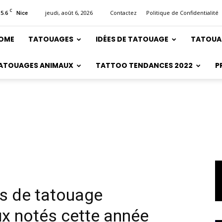
C
15.6
jeudi, août 6, 2026
Contactez
Politique de Confidentialité
Nice
OME
TATOUAGES
IDÉES DE TATOUAGE
TATOUA
ATOUAGES ANIMAUX
TATTOO TENDANCES 2022
P
s de tatouage
ux notés cette année