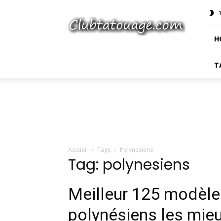
Club
Tatouage
H
T
Accueil
Tags
Polynesiens
Tag: polynesiens
Meilleur 125 modèle
polynésiens les mie