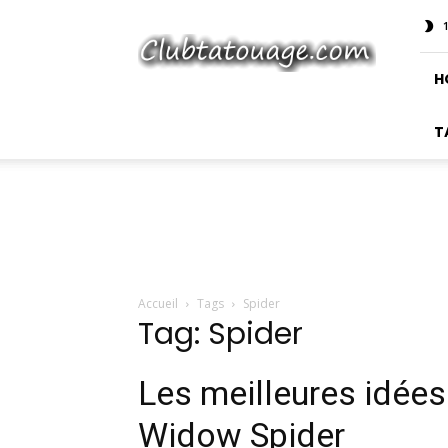
Club
Tatouage
H
T
Accueil
Tags
Spider
Tag: Spider
Les meilleures idée
Widow Spider