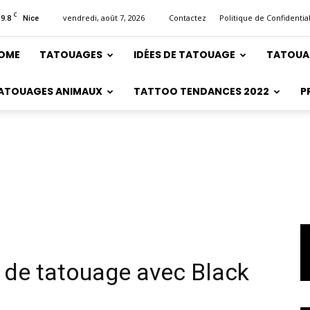
C
19.8
vendredi, août 7, 2026
Contactez
Politique de Confidential
Nice
OME
TATOUAGES
IDÉES DE TATOUAGE
TATOUA
ATOUAGES ANIMAUX
TATTOO TENDANCES 2022
P
s de tatouage avec Black