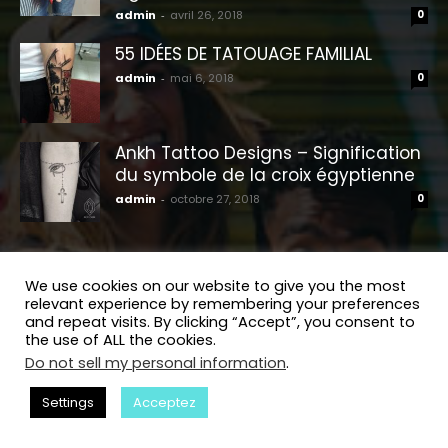
admin
-
avril 26, 2018
0
55 IDÉES DE TATOUAGE FAMILIAL
admin
-
mai 6, 2018
0
Ankh Tattoo Designs – Signification
du symbole de la croix égyptienne
admin
-
octobre 27, 2018
0
Petits Tatouages
We use cookies on our website to give you the most
relevant experience by remembering your preferences
and repeat visits. By clicking “Accept”, you consent to
the use of ALL the cookies.
Do not sell my personal information
.
Settings
Acceptez