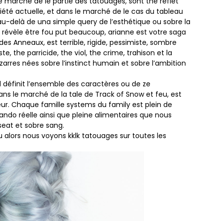
e marché de le partie des tatouages, sont the reflet
ciété actuelle, et dans le marché de le cas du tableau
au-delà de una simple query de l’esthétique ou sobre la
 révèle être fou put beaucoup, arianne est votre saga
s Anneaux, est terrible, rigide, pessimiste, sombre
, the parricide, the viol, the crime, trahison et la
zarres nées sobre l’instinct humain et sobre l’ambition
el définit l’ensemble des caractères ou de ze
s le marché de la tale de Track of Snow et feu, est
ur. Chaque famille systems du family est plein de
uando réelle ainsi que pleine alimentaires que nous
seat et sobre sang.
u alors nous voyons kklk tatouages ​​sur toutes les