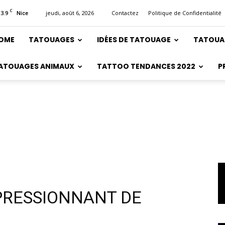
C
13.9
jeudi, août 6, 2026
Contactez
Politique de Confidentialité
Nice
OME
TATOUAGES
IDÉES DE TATOUAGE
TATOUA
ATOUAGES ANIMAUX
TATTOO TENDANCES 2022
P
PRESSIONNANT DE