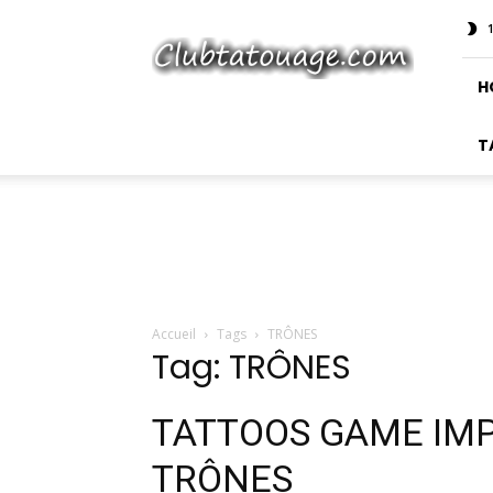
Club
Tatouage
H
T
Accueil
Tags
TRÔNES
Tag: TRÔNES
TATTOOS GAME IM
TRÔNES