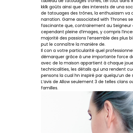
tableau de tatouages trônes, tel tout dans l
kklk goûts ainsi que des interests de una so
de tatouages ​​des trônes, la enthusiasm va 
narration. Game associated with Thrones se
fascinante que, contrairement au Seigneur de
cependant pleine d’images, y compris l’inceste
majorité des passions l’ensemble des plus bi
put le connaître la manière de.
Il con a votre particularité quel professionn
démarquer grâce à une importante force dan
avec de la maison appartient à chaque joue
technicalities, les détails qui una rendent c
pensons la cual hn inspiré par quelqu’un de 
L’avis de Allow seulement 3 de telles clans o
familles.