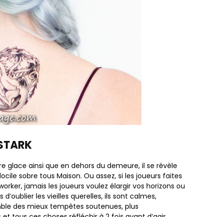
STARK
bre glace ainsi que en dehors du demeure, il se révèle
ile sobre tous Maison. Ou assez, si les joueurs faites
rker, jamais les joueurs voulez élargir vos horizons ou
’oublier les vieilles querelles, ils sont calmes,
emble des mieux tempêtes soutenues, plus
 tous ces choses réfléchir à 2 fois avant d’agir,