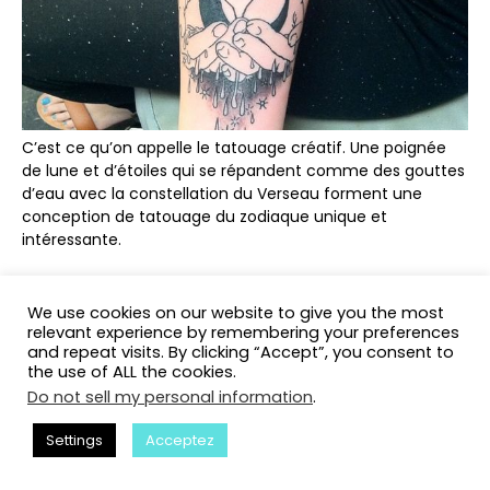
C’est ce qu’on appelle le tatouage créatif. Une poignée
de lune et d’étoiles qui se répandent comme des gouttes
d’eau avec la constellation du Verseau forment une
conception de tatouage du zodiaque unique et
intéressante.
# 17. Parfait noir et gris Aquarius
We use cookies on our website to give you the most
conception de tatouage pour les
relevant experience by remembering your preferences
and repeat visits. By clicking “Accept”, you consent to
hommes
the use of ALL the cookies.
Do not sell my personal information
.
Settings
Acceptez