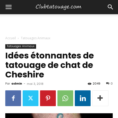
Accueil
Tatouages Animaux
Tatouages Animaux
Idées étonnantes de
tatouage de chat de
Cheshire
Par
admin
-
2049
0
mai 3, 2018