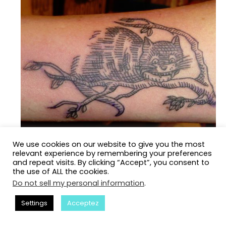
We use cookies on our website to give you the most
relevant experience by remembering your preferences
La culture japonaise était fermée aux étrangers
and repeat visits. By clicking “Accept”, you consent to
depuis longtemps. Ce n’est que maintenant que
the use of ALL the cookies.
nous avons l’occasion de combler les lacunes dans
Do not sell my personal information
.
notre connaissance de cette culture. Cela ne vous
Settings
Acceptez
surprendra pas si je vous dis que les Japonais
aiment les dragons et tout ce qui les concerne.