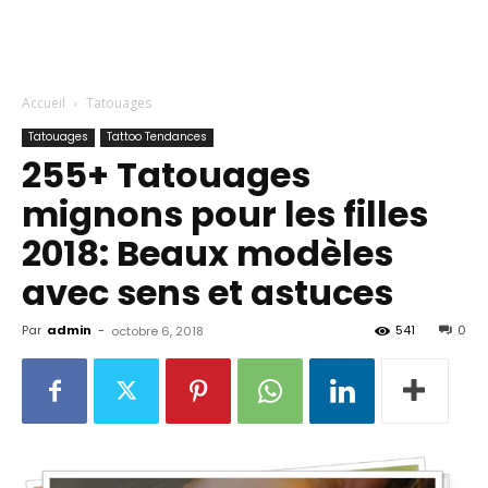
Accueil
Tatouages
Tatouages
Tattoo Tendances
255+ Tatouages ​​
mignons pour les filles
2018: Beaux modèles
avec sens et astuces
Par
admin
-
541
0
octobre 6, 2018