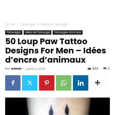
Accueil
Tatouages
Idées de Tatouage
Tatouages
Idées de Tatouage
Tatouages Animaux
50 Loup Paw Tattoo
Designs For Men – Idées
d’encre d’animaux
Par
admin
-
934
0
juillet 6, 2016