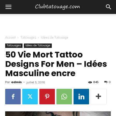
Accueil
Tatouages
Idées de Tatouage
Tatouages
Idées de Tatouage
50 Vie Mort Tattoo
Designs For Men – Idées
Masculine encre
Par
admin
-
845
0
juillet 5, 2016