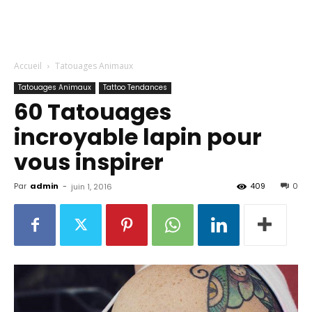
Accueil
Tatouages Animaux
Tatouages Animaux
Tattoo Tendances
60 Tatouages ​​
incroyable lapin pour
vous inspirer
Par
admin
-
409
0
juin 1, 2016