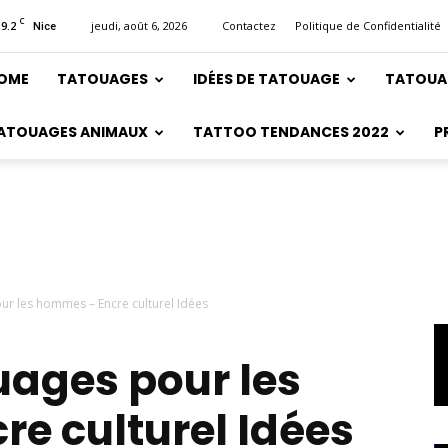
C
19.2
jeudi, août 6, 2026
Contactez
Politique de Confidentialité
Nice
OME
TATOUAGES
IDÉES DE TATOUAGE
TATOUA
ATOUAGES ANIMAUX
TATTOO TENDANCES 2022
P
our les hommes – Encre culturel Idées
ages ​​pour les
e culturel Idées