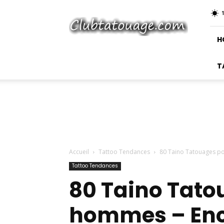
Club
Tatouage
H
T
Accueil
Tattoo Tendances
80 Taino Tatouages ​​p
Tattoo Tendances
80 Taino Tatou
hommes – Encr