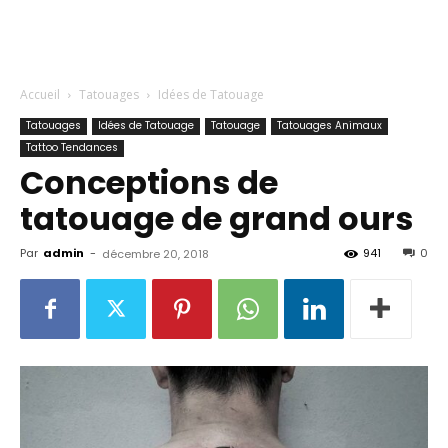
Accueil
Tatouages
Idées de Tatouage
Tatouages
Idées de Tatouage
Tatouage
Tatouages Animaux
Tattoo Tendances
Conceptions de
tatouage de grand ours
Par
admin
-
941
0
décembre 20, 2018