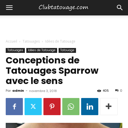
Accueil
Tatouages
Idées de Tatouage
Tatouages
Idées de Tatouage
Tatouage
Conceptions de
Tatouages ​​Sparrow
avec le sens
Par
admin
-
405
0
novembre 3, 2018