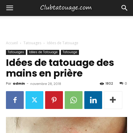
Accueil
Tatouages
Idées de Tatouage
Tatouages
Idées de Tatouage
Tatouage
Idées de tatouage des
mains en prière
Par
admin
-
1802
0
novembre 28, 2018