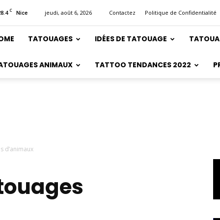
C
28.4
jeudi, août 6, 2026
Contactez
Politique de Confidentialité
Nice
OME
TATOUAGES
IDÉES DE TATOUAGE
TATOUA
ATOUAGES ANIMAUX
TATTOO TENDANCES 2022
P
s d’animaux
atouages