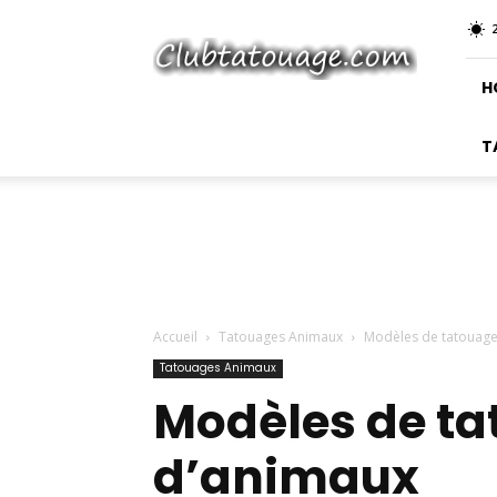
Club
Tatouage
H
T
Accueil
Tatouages Animaux
Modèles de tatouage
Tatouages Animaux
Modèles de t
d’animaux