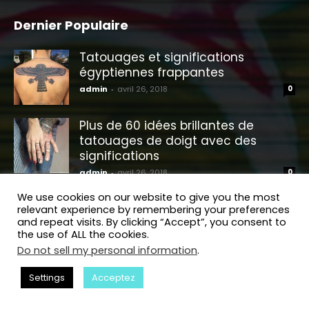
Dernier Populaire
Tatouages ​​et significations
égyptiennes frappantes
admin
-
avril 26, 2018
0
Plus de 60 idées brillantes de
tatouages ​​de doigt avec des
significations
admin
-
avril 26, 2018
0
We use cookies on our website to give you the most
55 IDÉES DE TATOUAGE FAMILIAL
relevant experience by remembering your preferences
admin
-
mai 6, 2018
0
and repeat visits. By clicking “Accept”, you consent to
the use of ALL the cookies.
Do not sell my personal information
.
Ankh Tattoo Designs – Signification
Settings
Acceptez
du symbole de la croix égyptienne
admin
-
octobre 27, 2018
0