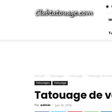
Club
Tatouage
H
T
Accueil
Tatouages
Tatouage
Tatouage de voit
Tatouages
Tatouage
Tatouage de v
Par
admin
-
juin 10, 2016