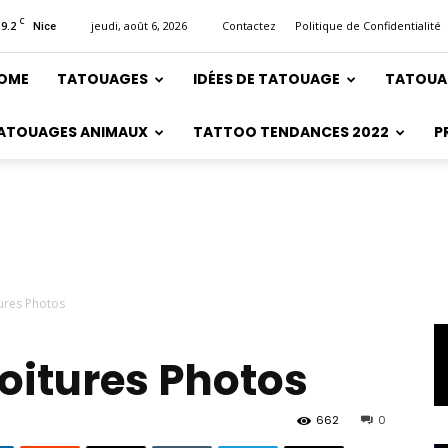
C
19.2
jeudi, août 6, 2026
Contactez
Politique de Confidentialité
Nice
OME
TATOUAGES
IDÉES DE TATOUAGE
TATOUA
ATOUAGES ANIMAUX
TATTOO TENDANCES 2022
P
ures Photos
oitures Photos
662
0