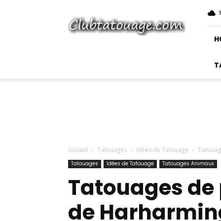
Club
Tatouage
H
T
Accueil
Tatouages
Idées de Tatouage
Tatouage
Tatouages
Idées de Tatouage
Tatouages Animaux
Tatouages ​​de
de Harharmin